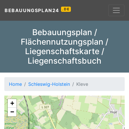
.DE
BEBAUUNGSPLAN24
Bebauungsplan /
Flächennutzungsplan /
Liegenschaftskarte /
Liegenschaftsbuch
Home
Schleswig-Holstein
Kleve
+
−