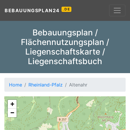
.DE
BEBAUUNGSPLAN24
Bebauungsplan /
Flächennutzungsplan /
Liegenschaftskarte /
Liegenschaftsbuch
Home
Rheinland-Pfalz
Altenahr
+
−