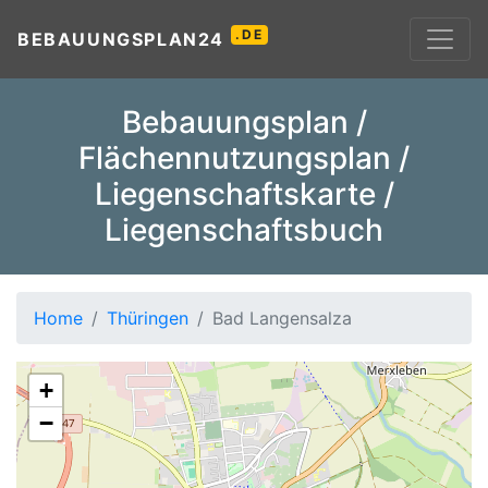
.DE
BEBAUUNGSPLAN24
Bebauungsplan /
Flächennutzungsplan /
Liegenschaftskarte /
Liegenschaftsbuch
Home
Thüringen
Bad Langensalza
+
−