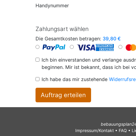
Handynummer
Zahlungsart wählen
Die Gesamtkosten betragen:
39,80
€
Ich bin einverstanden und verlange ausdr
beginnen. Mir ist bekannt, dass ich bei v
Ich habe das mir zustehende
Widerrufsre
Auftrag erteilen
bebauungsplan24.d
Impressum/Kontakt
•
FAQ
•
Li