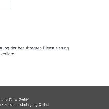
hrung der beauftragten Dienstleistung
verliere
ma InterTimer GmbH
n
•
Meldebescheinigung Online