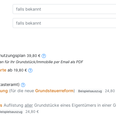
nnutzungsplan
39,80 €
an für Ihr Grundstück/Immobilie per Email als PDF
arte
ab
19,80 €
tasteramt)
zung
(für die neue
Grundsteuerreform
)
24,80
Beispielsauszug
is
Auflistung
aller
Grundstücke eines Eigentümers in einer G
24,80 €
Beispielsauszug