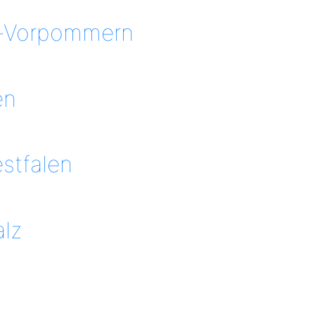
-Vorpommern
en
stfalen
alz