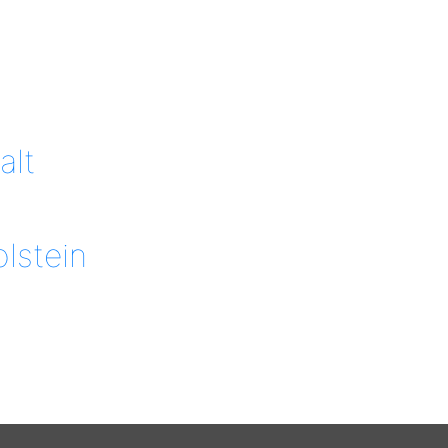
alt
lstein