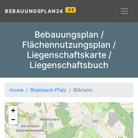
.DE
BEBAUUNGSPLAN24
Bebauungsplan /
Flächennutzungsplan /
Liegenschaftskarte /
Liegenschaftsbuch
Home
Rheinland-Pfalz
Bilkheim
+
−