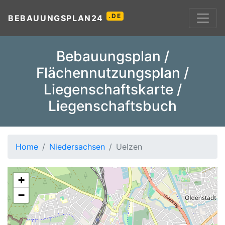
.DE
BEBAUUNGSPLAN24
Bebauungsplan /
Flächennutzungsplan /
Liegenschaftskarte /
Liegenschaftsbuch
Home
Niedersachsen
Uelzen
+
−