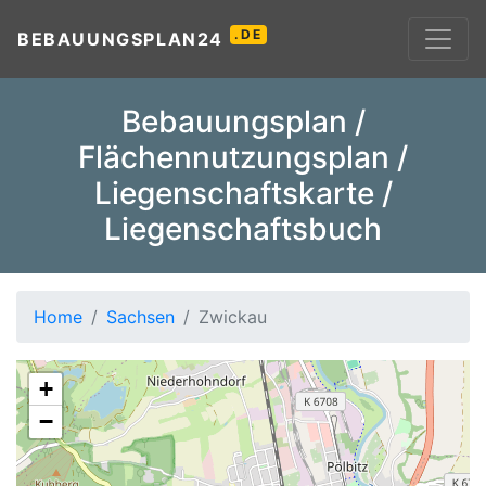
.DE
BEBAUUNGSPLAN24
Bebauungsplan /
Flächennutzungsplan /
Liegenschaftskarte /
Liegenschaftsbuch
Home
Sachsen
Zwickau
+
−