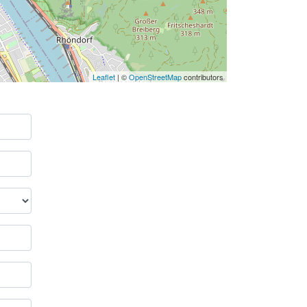
Leaflet
| ©
OpenStreetMap
contributors