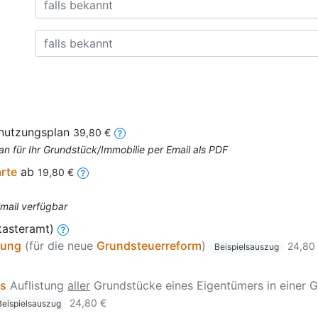
nnutzungsplan
39,80 €
an für Ihr Grundstück/Immobilie per Email als PDF
arte
ab
19,80 €
Email verfügbar
tasteramt)
zung
(für die neue
Grundsteuerreform
)
24,80
Beispielsauszug
is
Auflistung
aller
Grundstücke eines Eigentümers in einer G
24,80 €
Beispielsauszug