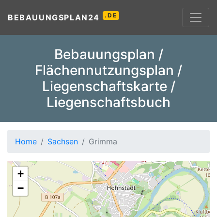
.DE
BEBAUUNGSPLAN24
Bebauungsplan /
Flächennutzungsplan /
Liegenschaftskarte /
Liegenschaftsbuch
Home
Sachsen
Grimma
+
−