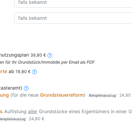
nnutzungsplan
39,80 €
an für Ihr Grundstück/Immobilie per Email als PDF
arte
ab
19,80 €
tasteramt)
zung
(für die neue
Grundsteuerreform
)
24,80
Beispielsauszug
is
Auflistung
aller
Grundstücke eines Eigentümers in einer G
24,80 €
Beispielsauszug