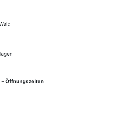
 Wald
 Hagen
d
– Öffnungszeiten