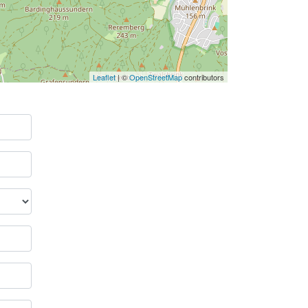
Leaflet
| ©
OpenStreetMap
contributors