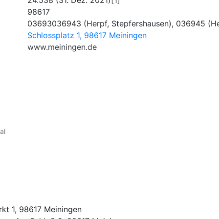
24.538 (31. Dez. 2021)[1]
98617
03693036943 (Herpf, Stepfershausen), 036945 (H
Schlossplatz 1, 98617 Meiningen
www.meiningen.de
al
rkt 1, 98617 Meiningen