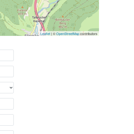
Leaflet
| ©
OpenStreetMap
contributors