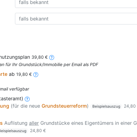
nnutzungsplan
39,80 €
an für Ihr Grundstück/Immobilie per Email als PDF
arte
ab
19,80 €
Email verfügbar
tasteramt)
zung
(für die neue
Grundsteuerreform
)
24,80
Beispielsauszug
is
Auflistung
aller
Grundstücke eines Eigentümers in einer G
24,80 €
Beispielsauszug