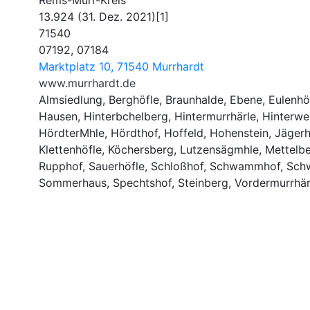
Rems-Murr-Kreis
13.924 (31. Dez. 2021)[1]
71540
07192, 07184
Marktplatz 10, 71540 Murrhardt
www.murrhardt.de
Almsiedlung, Berghöfle, Braunhalde, Ebene, Eulenhöf
Hausen, Hinterbchelberg, Hintermurrhärle, Hinterwe
HördterMhle, Hördthof, Hoffeld, Hohenstein, Jägerh
Klettenhöfle, Köchersberg, Lutzensägmhle, Mettelbe
Rupphof, Sauerhöfle, Schloßhof, Schwammhof, Schwa
Sommerhaus, Spechtshof, Steinberg, Vordermurrhär