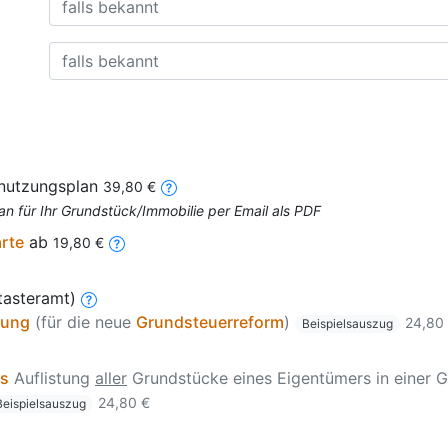
nnutzungsplan
39,80 €
an für Ihr Grundstück/Immobilie per Email als PDF
arte
ab
19,80 €
tasteramt)
zung
(für die neue
Grundsteuerreform
)
24,80
Beispielsauszug
is
Auflistung
aller
Grundstücke eines Eigentümers in einer G
24,80 €
Beispielsauszug