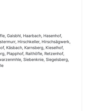
le, Gaisbhl, Haarbach, Hasenhof,
stermurr, Hirschkeller, Hirschsägwerk,
of, Käsbach, Karnsberg, Kieselhof,
rg, Plapphof, Raithöfle, Retzenhof,
rzenmhle, Siebenknie, Siegelsberg,
le