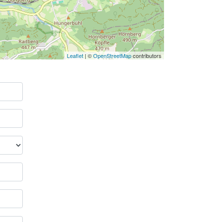
Leaflet
| ©
OpenStreetMap
contributors