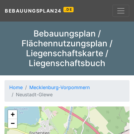
.DE
BEBAUUNGSPLAN24
Bebauungsplan /
Flächennutzungsplan /
Liegenschaftskarte /
Liegenschaftsbuch
Home
Mecklenburg-Vorpommern
Neustadt-Glewe
+
−