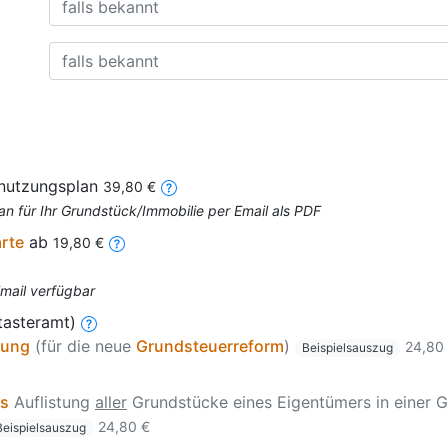
nnutzungsplan
39,80 €
an für Ihr Grundstück/Immobilie per Email als PDF
arte
ab
19,80 €
Email verfügbar
tasteramt)
zung
(für die neue
Grundsteuerreform
)
24,80
Beispielsauszug
is
Auflistung
aller
Grundstücke eines Eigentümers in einer G
24,80 €
Beispielsauszug