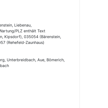
enstein, Liebenau,
Wartung/PLZ enthält Text
n, Kipsdorf), 035054 (Bärenstein,
5057 (Rehefeld-Zaunhaus)
erg, Unterbreidbach, Aue, Bömerich,
dbach