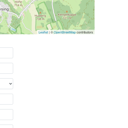
Leaflet
| ©
OpenStreetMap
contributors