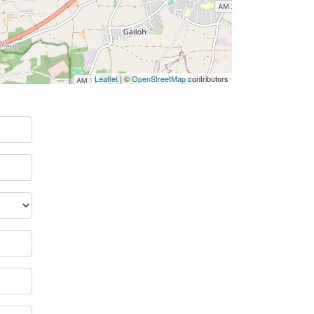
Leaflet
| ©
OpenStreetMap
contributors