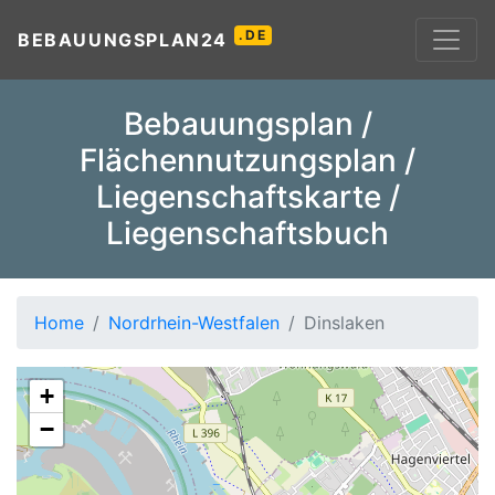
.DE
BEBAUUNGSPLAN24
Bebauungsplan /
Flächennutzungsplan /
Liegenschaftskarte /
Liegenschaftsbuch
Home
Nordrhein-Westfalen
Dinslaken
+
−