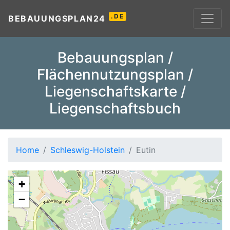
.DE
BEBAUUNGSPLAN24
Bebauungsplan /
Flächennutzungsplan /
Liegenschaftskarte /
Liegenschaftsbuch
Home
Schleswig-Holstein
Eutin
+
−