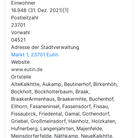
Einwohner
16.948 (31. Dez. 2021)[1]
Postleitzahl
23701
Vorwahl
04521
Adresse der Stadtverwaltung
Markt 1, 23701 Eutin
Website
www.eutin.de
Ortsteile
AlteKalkhtte, Aukamp, Beutinerhof, Birkenhöh,
Bockholt, Bockholterbaum, Braak,
BraakerArmenhaus, Braakermhle, Buchenhof,
Ellhorn, Fasaneninsel, Fassensdorf, Fissau,
Fissaubrck, Friedental, Gamal, Gothendorf,
Griebel, Großmeinsdorf, Hainholz, Holzkaten,
Hufnerberg, Langenjahrten, Majenfelde,
Meinsdorferfelde, Näthkamp, NeueKalkhtte,