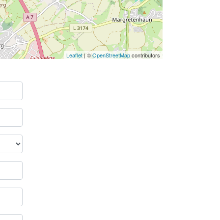
Leaflet
| ©
OpenStreetMap
contributors