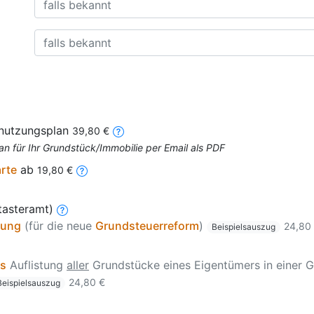
nnutzungsplan
39,80 €
an für Ihr Grundstück/Immobilie per Email als PDF
arte
ab
19,80 €
tasteramt)
zung
(für die neue
Grundsteuerreform
)
24,80
Beispielsauszug
is
Auflistung
aller
Grundstücke eines Eigentümers in einer G
24,80 €
Beispielsauszug