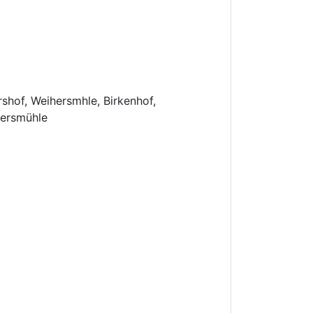
shof, Weihersmhle, Birkenhof,
hersmühle