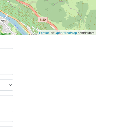
Leaflet
| ©
OpenStreetMap
contributors