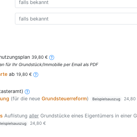
nnutzungsplan
39,80 €
an für Ihr Grundstück/Immobilie per Email als PDF
arte
ab
19,80 €
tasteramt)
zung
(für die neue
Grundsteuerreform
)
24,80
Beispielsauszug
is
Auflistung
aller
Grundstücke eines Eigentümers in einer G
24,80 €
Beispielsauszug