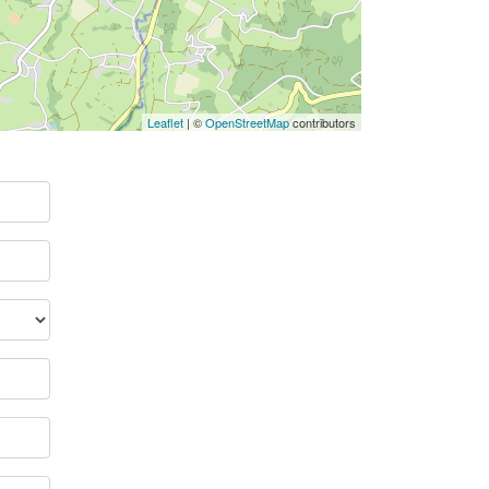
Leaflet
| ©
OpenStreetMap
contributors