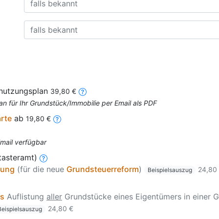
nnutzungsplan
39,80 €
an für Ihr Grundstück/Immobilie per Email als PDF
arte
ab
19,80 €
Email verfügbar
tasteramt)
zung
(für die neue
Grundsteuerreform
)
24,80
Beispielsauszug
is
Auflistung
aller
Grundstücke eines Eigentümers in einer G
24,80 €
Beispielsauszug