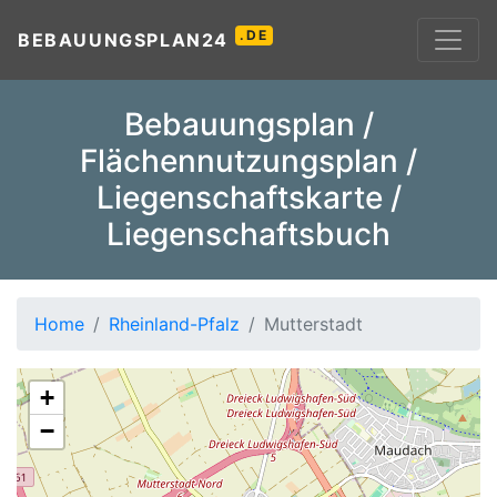
.DE
BEBAUUNGSPLAN24
Bebauungsplan /
Flächennutzungsplan /
Liegenschaftskarte /
Liegenschaftsbuch
Home
Rheinland-Pfalz
Mutterstadt
+
−