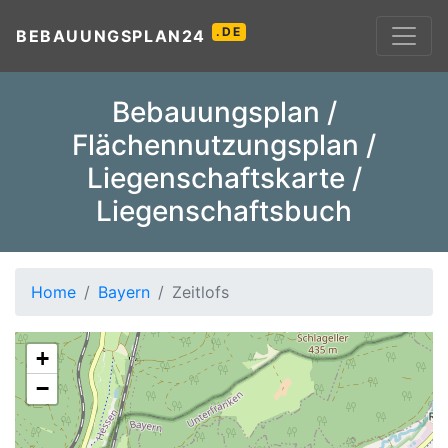
.DE
BEBAUUNGSPLAN24
Bebauungsplan /
Flächennutzungsplan /
Liegenschaftskarte /
Liegenschaftsbuch
Home
Bayern
Zeitlofs
+
−