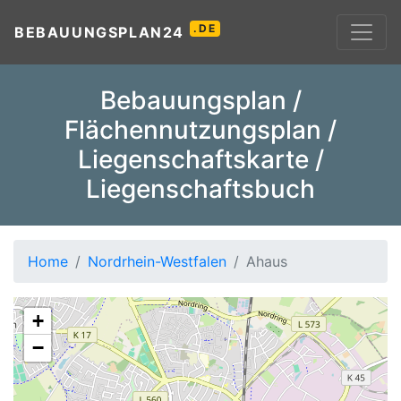
.DE
BEBAUUNGSPLAN24
Bebauungsplan /
Flächennutzungsplan /
Liegenschaftskarte /
Liegenschaftsbuch
Home
Nordrhein-Westfalen
Ahaus
+
−