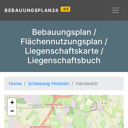
.DE
BEBAUUNGSPLAN24
Bebauungsplan /
Flächennutzungsplan /
Liegenschaftskarte /
Liegenschaftsbuch
Home
Schleswig-Holstein
Handewitt
+
−