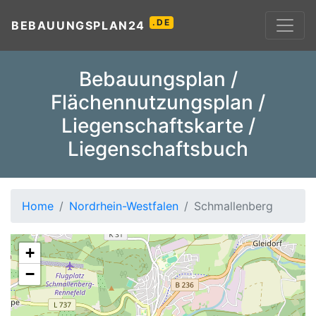
.DE
BEBAUUNGSPLAN24
Bebauungsplan /
Flächennutzungsplan /
Liegenschaftskarte /
Liegenschaftsbuch
Home
Nordrhein-Westfalen
Schmallenberg
+
−