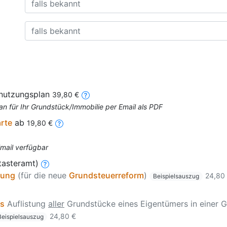
nnutzungsplan
39,80 €
an für Ihr Grundstück/Immobilie per Email als PDF
arte
ab
19,80 €
Email verfügbar
tasteramt)
zung
(für die neue
Grundsteuerreform
)
24,80
Beispielsauszug
is
Auflistung
aller
Grundstücke eines Eigentümers in einer G
24,80 €
Beispielsauszug