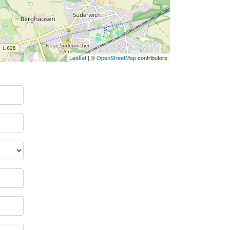
Leaflet
| ©
OpenStreetMap
contributors